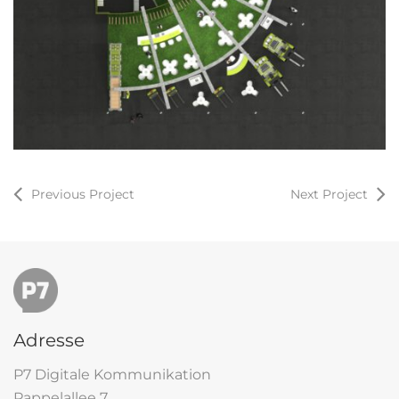
Previous Project
Next Project
Adresse
P7 Digitale Kommunikation
Pappelallee 7