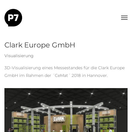
Clark Europe GmbH
Visualisierung
3D-Visualisierung eines Messestandes für die Clark Europe
GmbH im Rahmen der ´CeMat´ 2018 in Hannover.